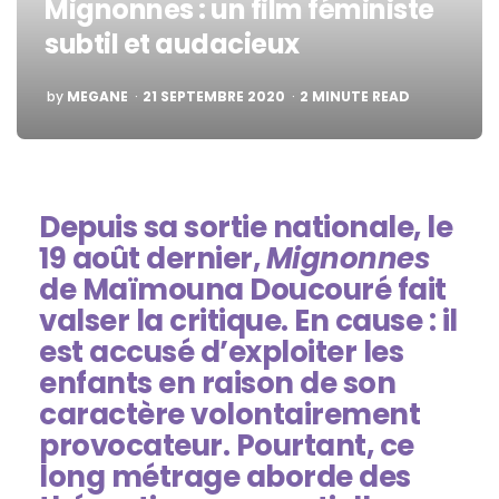
Mignonnes : un film féministe
subtil et audacieux
POSTED
by
MEGANE
21 SEPTEMBRE 2020
2
MINUTE READ
BY
Depuis sa sortie nationale, le
19 août dernier,
Mignonnes
de Maïmouna Doucouré fait
valser la critique. En cause : il
est accusé d’exploiter les
enfants en raison de son
caractère volontairement
provocateur. Pourtant, ce
long métrage aborde des