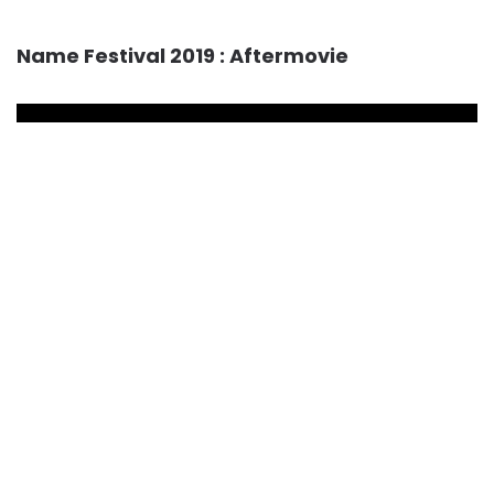
Name Festival 2019 : Aftermovie
Lecteur
vidéo
00:00
03:03
Musique
LAGASTA… With Love !