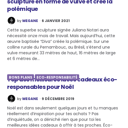
sculpture en forme de vulve et crée la
polémique
POSTED
by
MEGANE
6 JANVIER 2021
BY
Cette superbe sculpture signée Juliana Notari aura
nécessité onze mois de travail. Mais aujourd’hui, cette
œuvre baptisée “Diva” créée la polémique. Sur une
colline rurale du Pernambouc, au Brésil, s’étend une
vulve mesurant 33 mètres de haut, 16 mètres de large
et 6 mètres de…
BONS PLANS
ECO-RESPONSABILITÉ
Top des meilleures idées cadeaux éco-
responsables pour Noël
POSTED
by
MEGANE
9 DÉCEMBRE 2019
BY
Noël est dans seulement quelques jours et tu manques
réellement d’inspiration pour tes achats ? Pas
d’inquiétude, on a déniché rien que pour toi les
meilleures idées cadeaux à offrir à tes proches. Éco-