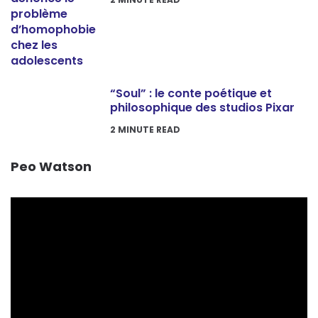
“Soul” : le conte poétique et
philosophique des studios Pixar
2
MINUTE READ
Peo Watson
Lecteur
vidéo