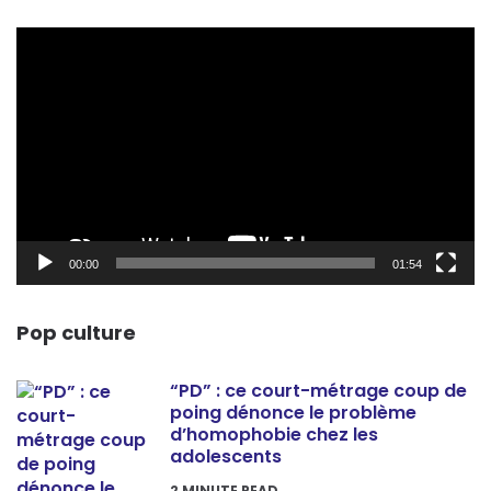
Lecteur
vidéo
00:00
01:54
Pop culture
“PD” : ce court-métrage coup de
poing dénonce le problème
d’homophobie chez les
adolescents
2
MINUTE READ