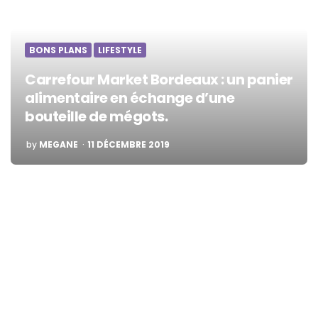
BONS PLANS
LIFESTYLE
Carrefour Market Bordeaux : un panier
alimentaire en échange d’une
bouteille de mégots.
POSTED
by
MEGANE
11 DÉCEMBRE 2019
BY