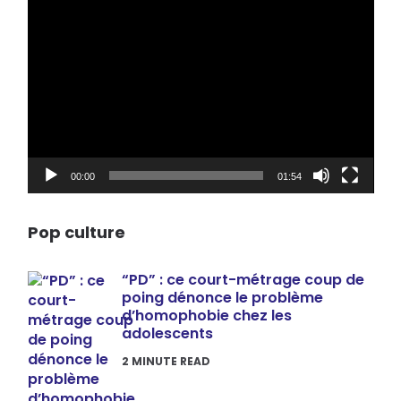
Lecteur
vidéo
00:00
01:54
Pop culture
“PD” : ce court-métrage coup de
poing dénonce le problème
d’homophobie chez les
adolescents
2
MINUTE READ