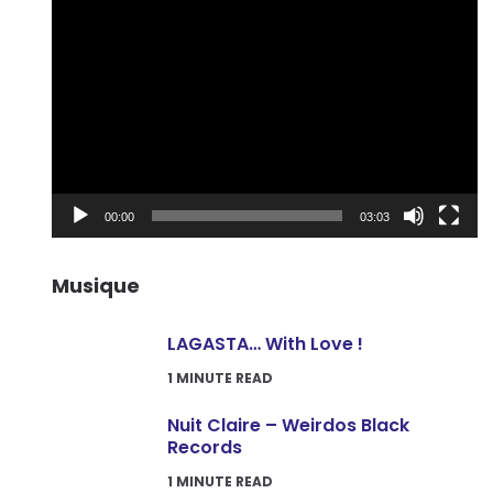
Lecteur
vidéo
00:00
03:03
Musique
LAGASTA… With Love !
1
MINUTE READ
Nuit Claire – Weirdos Black
Records
1
MINUTE READ