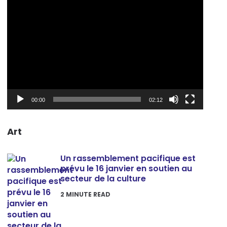
Lecteur
vidéo
00:00
02:12
Art
Un rassemblement pacifique est
prévu le 16 janvier en soutien au
secteur de la culture
2
MINUTE READ