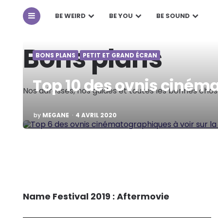
BE WEIRD
BE YOU
BE SOUND
Bons plans
BONS PLANS
PETIT ET GRAND ÉCRAN
Top 10 des ovnis cinéma
Nos adresses, nos guides et toutes les bonnes chos
POSTED
by
MEGANE
4 AVRIL 2020
BY
Name Festival 2019 : Aftermovie