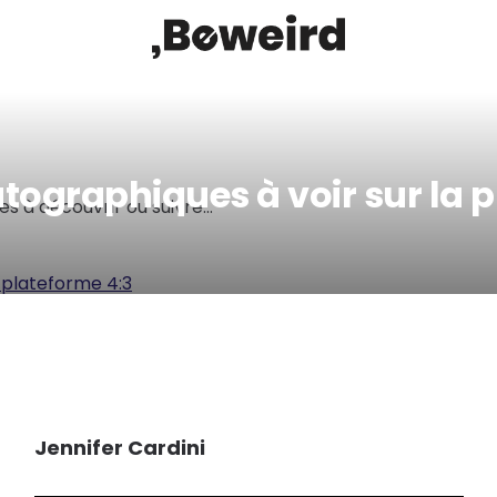
BEWEIRD
tographiques à voir sur la 
es à découvrir ou suivre…
Jennifer Cardini